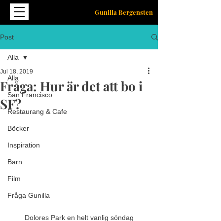
Gunilla Bergensten
Post
Alla
Jul 18, 2019
Alla
Fråga: Hur är det att bo i
San Francisco
SF?
Restaurang & Cafe
Böcker
Inspiration
Barn
Film
Fråga Gunilla
Dolores Park en helt vanlig söndag