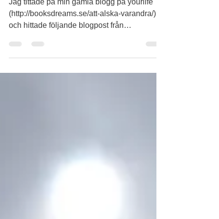
misstag ...
Jag tittade på min gamla blogg på yourlife
(http://booksdreams.se/att-alska-varandra/)
och hittade följande blogpost från
september...