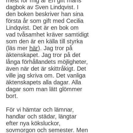
mest för mig är En gift mans
dagbok av Sven Lindqvist. I
den boken beskriver han sina
första år som gift med Cecilia
Lindqvist. Det är en bok om
vad tvåsamhet kräver samtidigt
som den är en källa till styrka
(läs mer
här
). Jag tror på
äktenskapet. Jag tror på det
långa förhållandets möjligheter,
även när det är skittråkigt. Det
ville jag skriva om. Det vanliga
äktenskapets alla dagar. Alla
dagar som man lätt glömmer
bort.
För vi hämtar och lämnar,
handlar och städar, längtar
efter nya köksluckor,
sovmorgon och semester. Men