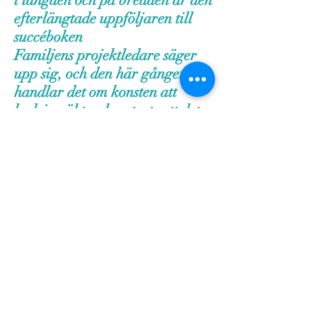
i längden och på bredden är den
efterlängtade uppföljaren till
succéboken
Familjens projektledare säger
upp sig, och den här gången
handlar det om konsten att
bedriva äktenskap trots att det
mesta talar för att vi borde göra
tvärtom.
Igenkänningsmätaren slår i
taket när humoristen
Bergensten beskriver den grå
relationsvardagen, där
diskussionsämnena har sinat och
passionen är lika spänstig som
ett gammalt bröd. Läs, lär,
garva, eller andas ut och fira
din skilsmässa.”