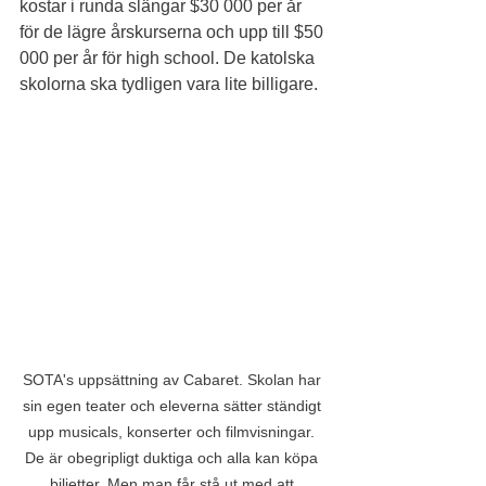
kostar i runda slängar $30 000 per år 
för de lägre årskurserna och upp till $50 
000 per år för high school. De katolska 
skolorna ska tydligen vara lite billigare.
SOTA's uppsättning av Cabaret. Skolan har 
sin egen teater och eleverna sätter ständigt 
upp musicals, konserter och filmvisningar. 
De är obegripligt duktiga och alla kan köpa 
biljetter. Men man får stå ut med att 