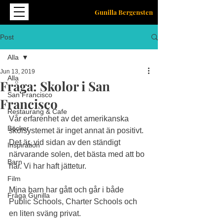
Gunilla Bergensten
Post
Alla
Jun 13, 2019
Alla
Fråga: Skolor i San
San Francisco
Francisco
Restaurang & Cafe
Vår erfarenhet av det amerikanska 
Böcker
skolsystemet är inget annat än positivt. 
Det är, vid sidan av den ständigt 
Inspiration
närvarande solen, det bästa med att bo 
Barn
här. Vi har haft jättetur.
Film
Mina barn har gått och går i både 
Fråga Gunilla
Public Schools, Charter Schools och 
en liten sväng privat. 