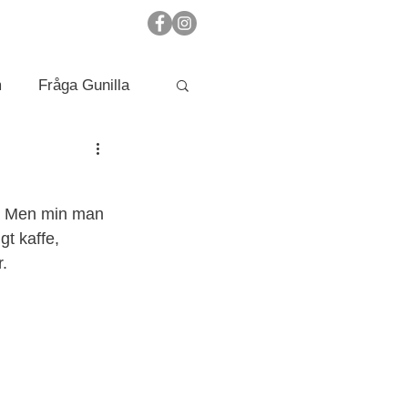
m
Fråga Gunilla
h. Men min man 
t kaffe, 
r.