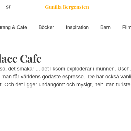
Gunilla Bergensten
SF
urang & Cafe
Böcker
Inspiration
Barn
Fil
lace Cafe
esso, det smakar ... det liksom exploderar i munnen. Usc
r man får världens godaste espresso.  De har också vanlig
. Och det ligger undangömt och mysigt, helt utan turiste